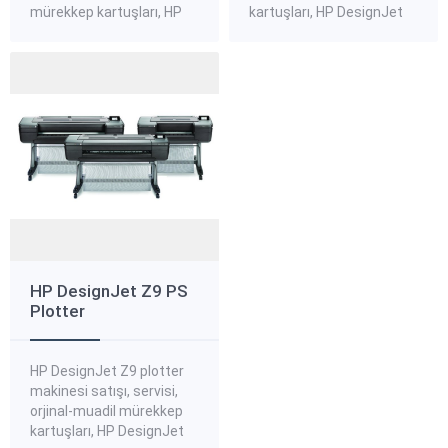
mürekkep kartuşları, HP
kartuşları, HP DesignJet
DesignJet T830 plotter
Z6 plotter standart,
standart, kanvas,
kanvas, aydınger plotter
aydınger plotter kağıtları,
kağıtları, HP DesignJet Z6
HP DesignJet T830
plotter yedek parçaları
plotter yedek parçaları
hakkında bilgi almak ve
hakkında bilgi almak ve
sipariş vermek için bize
sipariş vermek için bize
ulaşınız. HP DesignJet Z6
ulaşınız. HP DesignJet
Plotter Yazıcı serisi HP
T830 Plotter Yazıcı Serisi
DesignJet Z6
HP DesignJet T830 914
PostScript® Yazıcı serisi
mm (24 inç) MFP
Hızlı ve güvenli baskı...
(F9A28A) HP...
HP DesignJet Z9 PS
Plotter
HP DesignJet Z9 plotter
makinesi satışı, servisi,
orjinal-muadil mürekkep
kartuşları, HP DesignJet