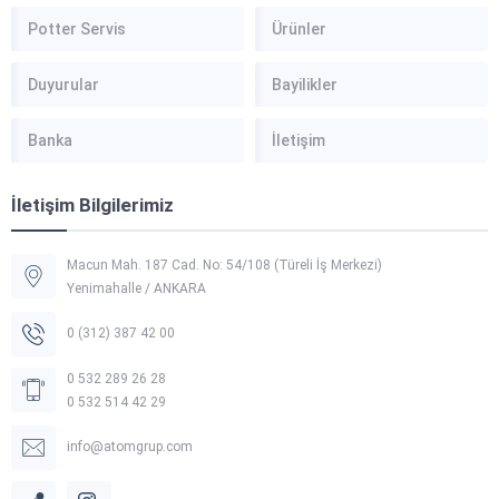
Potter Servis
Ürünler
Duyurular
Bayilikler
Banka
İletişim
İletişim Bilgilerimiz
Macun Mah. 187 Cad. No: 54/108 (Türeli İş Merkezi)
Yenimahalle / ANKARA
0 (312) 387 42 00
0 532 289 26 28
0 532 514 42 29
info@atomgrup.com