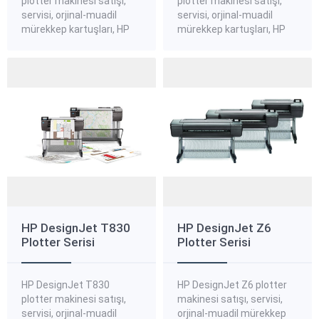
plotter makinesi satışı,
plotter makinesi satışı,
servisi, orjinal-muadil
servisi, orjinal-muadil
mürekkep kartuşları, HP
mürekkep kartuşları, HP
DesignJet T500 plotter
DesignJet T520 plotter
standart, kanvas,
standart, kanvas,
aydınger plotter kağıtları,
aydınger plotter kağıtları,
HP DesignJet T500
HP DesignJet T520
plotter yedek parçaları
plotter yedek parçaları
hakkında bilgi almak ve
hakkında bilgi almak ve
sipariş vermek için bize
sipariş vermek için bize
ulaşınız. HP DesignJet
ulaşınız. HP DesignJet
T500 Plotter Yazıcı Serisi
T520 Plotter Yazıcı Serisi
CAD uygulamaları için 24
CAD uygulamaları ve genel
inç veya 36 inç kompakt
amaçlı işler için 610 mm
ve...
(24...
HP DesignJet T830
HP DesignJet Z6
Plotter Serisi
Plotter Serisi
HP DesignJet T830
HP DesignJet Z6 plotter
plotter makinesi satışı,
makinesi satışı, servisi,
servisi, orjinal-muadil
orjinal-muadil mürekkep