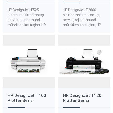
HP DesignJet T525
HP DesignJet T2600
plotter makinesi satışı,
plotter makinesi satışı,
servisi, orjinal-muadil
servisi, orjinal-muadil
mürekkep kartuşları, HP
mürekkep kartuşları, HP
DesignJet T525 plotter
DesignJet T2600 plotter
standart, kanvas,
standart, kanvas,
aydınger plotter kağıtları,
aydınger plotter kağıtları,
HP DesignJet T525
HP DesignJet T2600
plotter yedek parçaları
plotter yedek parçaları
hakkında bilgi almak ve
hakkında bilgi almak ve
sipariş vermek için bize
sipariş vermek için bize
ulaşınız. HP DesignJet
ulaşınız. HP DesignJet
T525 Plotter Yazıcı Serisi
T630 Plotter Yazıcı Serisi
Artan ihtiyaçlar için kolay
Dahili bir sehpa da içeren
baskıya olanak tanıyan
dünyanın en küçük
dünyanın en küçük...
plotterları ofisinize,...
HP DesignJet T100
HP DesignJet T120
Plotter Serisi
Plotter Serisi