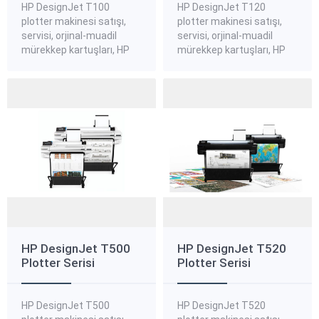
HP DesignJet T100
HP DesignJet T120
plotter makinesi satışı,
plotter makinesi satışı,
servisi, orjinal-muadil
servisi, orjinal-muadil
mürekkep kartuşları, HP
mürekkep kartuşları, HP
DesignJet T100 plotter
DesignJet T120 plotter
standart, kanvas,
standart, kanvas,
aydınger plotter kağıtları,
aydınger plotter kağıtları,
HP DesignJet T100
HP DesignJet T120
plotter yedek parçaları
plotter yedek parçaları
hakkında bilgi almak ve
hakkında bilgi almak ve
sipariş vermek için bize
sipariş vermek için bize
ulaşınız. HP DesignJet
ulaşınız. HP DesignJet
T100 Plotter Yazıcı Serisi
T120 Plotter Yazıcı Serisi
CAD uygulamaları ve genel
CAD uygulamaları ve genel
amaçlı işler için 610 mm
amaçlı işler için 610 mm
(24...
(24...
HP DesignJet T500
HP DesignJet T520
Plotter Serisi
Plotter Serisi
HP DesignJet T500
HP DesignJet T520