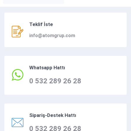
Z9 plotter standart,
kanvas, aydınger plotter
kağıtları, HP DesignJet Z9
plotter yedek parçaları
Teklif İste
hakkında bilgi almak ve
sipariş vermek için bize
info@atomgrup.com
ulaşınız. HP DesignJet Z9⁺
PostScript Plotter Yazıcı
Serisi Olağanüstü kalite
için 24 inç ve 44 inç
profesyonel...
Whatsapp Hattı
0 532 289 26 28
Sipariş-Destek Hattı
0 532 289 26 28