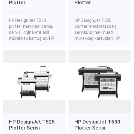
Plotter
Plotter
HP DesignJet T230
HP DesignJet T250
plotter makinesi satışı,
plotter makinesi satışı,
servisi, orjinal-muadil
servisi, orjinal-muadil
mürekkep kartuşları, HP
mürekkep kartuşları, HP
DesignJet T230 plotter
DesignJet T250 plotter
standart, kanvas,
standart, kanvas,
aydınger plotter kağıtları,
aydınger plotter kağıtları,
HP DesignJet T230
HP DesignJet T250
plotter yedek parçaları
plotter yedek parçaları
hakkında bilgi almak ve
hakkında bilgi almak ve
sipariş vermek için bize
sipariş vermek için bize
ulaşınız. HP DesignJet
ulaşınız. HP DesignJet
T230 24 Inç Plotter Yazıcı
T250 24 Inç Plotter Yazıcı
Ofisinize, bütçenize ve
Ofisinize, bütçenize ve
çalışma şeklinize uyacak
çalışma şeklinize uyacak
şekilde tasarlanan
şekilde tasarlanan
dünyanın...
dünyanın...
HP DesignJet T525
HP DesignJet T630
Plotter Serisi
Plotter Serisi