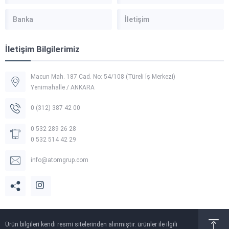
Banka
İletişim
İletişim Bilgilerimiz
Macun Mah. 187 Cad. No: 54/108 (Türeli İş Merkezi)
Yenimahalle / ANKARA
0 (312) 387 42 00
0 532 289 26 28
0 532 514 42 29
info@atomgrup.com
Ürün bilgileri kendi resmi sitelerinden alınmıştır. ürünler ile ilgili