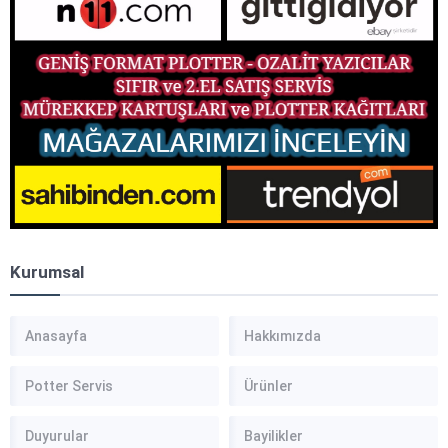
Kurumsal
Anasayfa
Hakkımızda
Potter Servis
Ürünler
Duyurular
Bayilikler