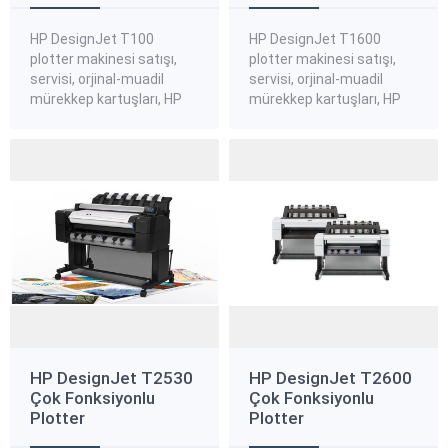
HP DesignJet T100
HP DesignJet T1600
plotter makinesi satışı,
plotter makinesi satışı,
servisi, orjinal-muadil
servisi, orjinal-muadil
mürekkep kartuşları, HP
mürekkep kartuşları, HP
DesignJet T100 plotter
DesignJet T1600 plotter
standart, kanvas,
standart, kanvas,
aydınger plotter kağıtları,
aydınger plotter kağıtları,
HP DesignJet T100
HP DesignJet T1600
plotter yedek parçaları
plotter yedek parçaları
hakkında bilgi almak ve
hakkında bilgi almak ve
sipariş vermek için bize
sipariş vermek için bize
ulaşınız. HP DesignJet
ulaşınız. HP DesignJet
T100 Plotter Yazıcı Serisi
T1600 Plotter Yazıcı
CAD uygulamaları ve genel
Serisi CAD ve GIS çalışma
amaçlı işler için 610 mm
grupları için ideal 36 inç
(24...
yazıcı....
HP DesignJet T2530
HP DesignJet T2600
Çok Fonksiyonlu
Çok Fonksiyonlu
Plotter
Plotter