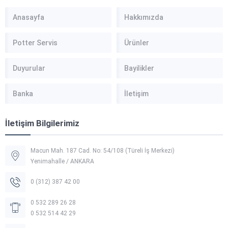
Anasayfa
Hakkımızda
Potter Servis
Ürünler
Duyurular
Bayilikler
Banka
İletişim
İletişim Bilgilerimiz
Macun Mah. 187 Cad. No: 54/108 (Türeli İş Merkezi)
Yenimahalle / ANKARA
0 (312) 387 42 00
0 532 289 26 28
0 532 514 42 29