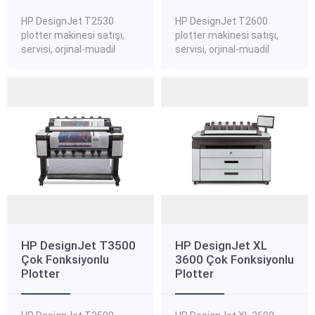
HP DesignJet T2530
HP DesignJet T2600
plotter makinesi satışı,
plotter makinesi satışı,
servisi, orjinal-muadil
servisi, orjinal-muadil
mürekkep kartuşları, HP
mürekkep kartuşları, HP
DesignJet T2530 plotter
DesignJet T2600 plotter
standart, kanvas,
standart, kanvas,
aydınger plotter kağıtları,
aydınger plotter kağıtları,
HP DesignJet T2530
HP DesignJet T2600
plotter yedek parçaları
plotter yedek parçaları
hakkında bilgi almak ve
hakkında bilgi almak ve
sipariş vermek için bize
sipariş vermek için bize
ulaşınız. HP DesignJet
ulaşınız. HP DesignJet
T2530 Çok İşlevli Plotter
T2600 Çok Fonksiyonlu
Yazıcı Serisi HP DesignJet
Plotter Serisi CAD ve GIS
T2530 Çok İşlevli Yazıcı
çalışma grupları arasında
sayesinde profesyonel...
iş birliği için...
HP DesignJet T3500
HP DesignJet XL
Çok Fonksiyonlu
3600 Çok Fonksiyonlu
Plotter
Plotter