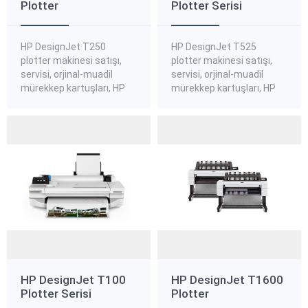
Plotter
Plotter Serisi
HP DesignJet T250
HP DesignJet T525
plotter makinesi satışı,
plotter makinesi satışı,
servisi, orjinal-muadil
servisi, orjinal-muadil
mürekkep kartuşları, HP
mürekkep kartuşları, HP
DesignJet T250 plotter
DesignJet T525 plotter
standart, kanvas,
standart, kanvas,
aydınger plotter kağıtları,
aydınger plotter kağıtları,
HP DesignJet T250
HP DesignJet T525
plotter yedek parçaları
plotter yedek parçaları
hakkında bilgi almak ve
hakkında bilgi almak ve
sipariş vermek için bize
sipariş vermek için bize
ulaşınız. HP DesignJet
ulaşınız. HP DesignJet
T250 24 Inç Plotter Yazıcı
T525 Plotter Yazıcı Serisi
Ofisinize, bütçenize ve
Artan ihtiyaçlar için kolay
çalışma şeklinize uyacak
baskıya olanak tanıyan
şekilde tasarlanan
dünyanın en küçük...
dünyanın...
HP DesignJet T100
HP DesignJet T1600
Plotter Serisi
Plotter