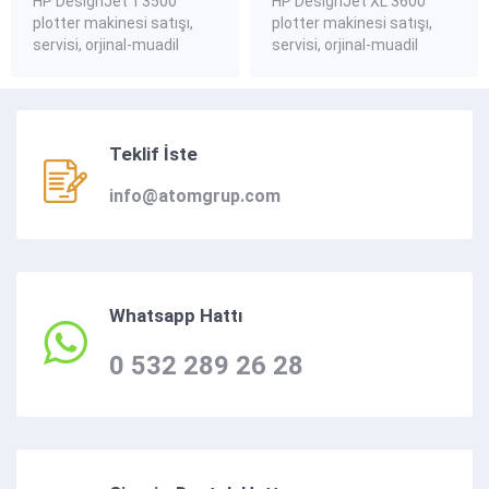
HP DesignJet T3500
HP DesignJet XL 3600
plotter makinesi satışı,
plotter makinesi satışı,
servisi, orjinal-muadil
servisi, orjinal-muadil
mürekkep kartuşları, HP
mürekkep kartuşları, HP
DesignJet T3500 plotter
DesignJet XL 3600 plotter
standart, kanvas,
standart, kanvas,
aydınger plotter kağıtları,
aydınger plotter kağıtları,
Teklif İste
HP DesignJet T3500
HP DesignJet XL 3600
plotter yedek parçaları
plotter yedek parçaları
info@atomgrup.com
hakkında bilgi almak ve
hakkında bilgi almak ve
sipariş vermek için bize
sipariş vermek için bize
ulaşınız. HP DesignJet
ulaşınız. HP DesignJet XL
T3500 Çok Fonksiyonlu
3600 Çok Fonksiyonlu
Plotter Yazıcı CAD ve GIS
Plotter Yazıcı CAD ve GIS
uygulamaları için 914 mm
baskısı için...
Whatsapp Hattı
(36 inç)...
0 532 289 26 28