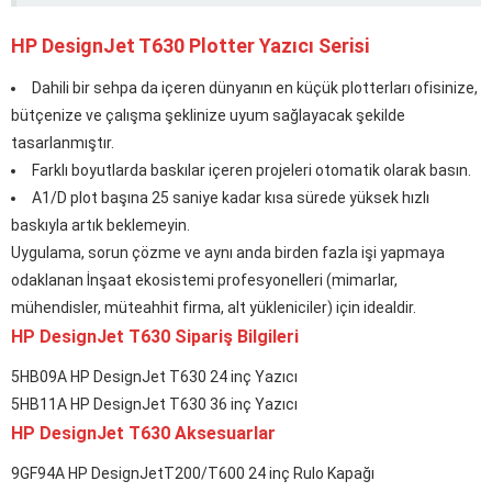
HP DesignJet T630 Plotter Yazıcı Serisi
Dahili bir sehpa da içeren dünyanın en küçük plotterları ofisinize,
bütçenize ve çalışma şeklinize uyum sağlayacak şekilde
tasarlanmıştır.
Farklı boyutlarda baskılar içeren projeleri otomatik olarak basın.
A1/D plot başına 25 saniye kadar kısa sürede yüksek hızlı
baskıyla artık beklemeyin.
Uygulama, sorun çözme ve aynı anda birden fazla işi yapmaya
odaklanan İnşaat ekosistemi profesyonelleri (mimarlar,
mühendisler, müteahhit firma, alt yükleniciler) için idealdir.
HP DesignJet T630 Sipariş Bilgileri
5HB09A HP DesignJet T630 24 inç Yazıcı
5HB11A HP DesignJet T630 36 inç Yazıcı
HP DesignJet T630 Aksesuarlar
9GF94A HP DesignJetT200/T600 24 inç Rulo Kapağı