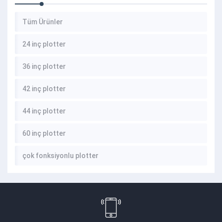
Tüm Ürünler
24 inç plotter
36 inç plotter
42 inç plotter
44 inç plotter
60 inç plotter
çok fonksiyonlu plotter