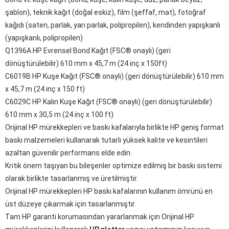
şablon), teknik kağıt (doğal eskiz), film (şeffaf, mat), fotoğraf
kağıdı (saten, parlak, yarı parlak, polipropilen), kendinden yapışkanlı
(yapışkanlı, polipropilen)
Q1396A HP Evrensel Bond Kağıt (FSC® onaylı) (geri
dönüştürülebilir) 610 mm x 45,7 m (24 inç x 150ft)
C6019B HP Kuşe Kağıt (FSC® onaylı) (geri dönüştürülebilir) 610 mm
x 45,7 m (24 inç x 150 ft)
C6029C HP Kalın Kuşe Kağıt (FSC® onaylı) (geri dönüştürülebilir)
610 mm x 30,5 m (24 inç x 100 ft)
Orijinal HP mürekkepleri ve baskı kafalarıyla birlikte HP geniş format
baskı malzemeleri kullanarak tutarlı yüksek kalite ve kesintileri
azaltan güvenilir performans elde edin.
Kritik önem taşıyan bu bileşenler optimize edilmiş bir baskı sistemi
olarak birlikte tasarlanmış ve üretilmiştir.
Orijinal HP mürekkepleri HP baskı kafalarının kullanım ömrünü en
üst düzeye çıkarmak için tasarlanmıştır.
Tam HP garanti korumasından yararlanmak için Orijinal HP