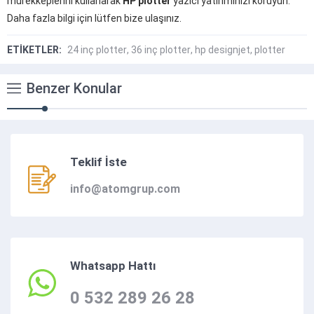
mürekkeplerini kullanarak
HP plotter
yazıcı yatırımınızı koruyun.
Daha fazla bilgi için lütfen bize ulaşınız.
ETİKETLER:
24 inç plotter
,
36 inç plotter
,
hp designjet
,
plotter
Benzer Konular
Teklif İste
info@atomgrup.com
Whatsapp Hattı
0 532 289 26 28