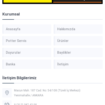
Kurumsal
Anasayfa
Hakkımızda
Potter Servis
Ürünler
Duyurular
Bayilikler
Banka
İletişim
İletişim Bilgilerimiz
Macun Mah. 187 Cad. No: 54/108 (Türeli İş Merkezi)
Yenimahalle / ANKARA
0 (312) 387 42 00