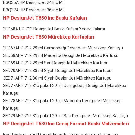
B3Q36A HP DesignJet 24 İnç Mil
B3Q37A HP DesignJet 36 inç Mil
HP DesignJet T630 Inc Baskı Kafaları
3ED58A HP 713 DesignJet Baskı Kafası Yedek Takımı
HP DesignJet T630 Mürekkep Kartuşları
3ED67AHP 712 29 ml Camgöbeği DesignJet Mürekkep Kartuşu
3ED68AHP 712 29 ml Macenta DesignJet Mürekkep Kartuşu
3ED69AHP 712 29 ml Sarı DesignJet Mürekkep Kartuşu
3ED70AHP 712 38 ml Siyah DesignJet Mürekkep Kartuşu
3ED71AHP 712 80 ml Siyah DesignJet Mürekkep Kartuşu
3ED77AHP 712 3’lü paket 29 ml Camgöbeği DesignJet Mürekkep
Kartuşu
3ED78AHP 712 3’lü paket 29 ml Macenta DesignJet Mürekkep
Kartuşu
3ED79AHP 712 3’lü paket 29 ml Sarı DesignJet Mürekkep Kartuşu
HP DesignJet T630 Inc Geniş Format Baskı Malzemeleri
Bond ve kuşe kağıt (bond, kuşe, kalın kuşe, düz, parlak beyaz,