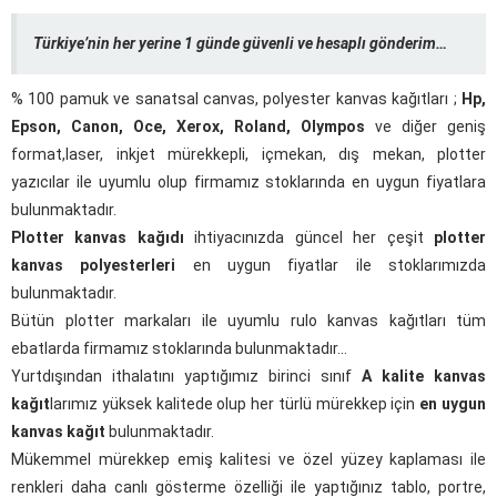
Türkiye’nin her yerine 1 günde güvenli ve hesaplı gönderim…
% 100 pamuk ve sanatsal canvas, polyester kanvas kağıtları ;
Hp,
Epson, Canon, Oce, Xerox, Roland, Olympos
ve diğer geniş
format,laser, inkjet mürekkepli, içmekan, dış mekan, plotter
yazıcılar ile uyumlu olup firmamız stoklarında en uygun fiyatlara
bulunmaktadır.
Plotter kanvas kağıdı
ihtiyacınızda güncel her çeşit
plotter
kanvas polyesterleri
en uygun fiyatlar ile stoklarımızda
bulunmaktadır.
Bütün plotter markaları ile uyumlu rulo kanvas kağıtları tüm
ebatlarda firmamız stoklarında bulunmaktadır…
Yurtdışından ithalatını yaptığımız birinci sınıf
A kalite kanvas
kağıt
larımız yüksek kalitede olup her türlü mürekkep için
en uygun
kanvas kağıt
bulunmaktadır.
Mükemmel mürekkep emiş kalitesi ve özel yüzey kaplaması ile
renkleri daha canlı gösterme özelliği ile yaptığınız tablo, portre,