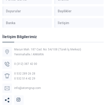
Duyurular
Bayilikler
Banka
İletişim
İletişim Bilgilerimiz
Macun Mah. 187 Cad. No: 54/108 (Türeli İş Merkezi)
Yenimahalle / ANKARA
0 (312) 387 42 00
0 532 289 26 28
0 532 514 42 29
info@atomgrup.com