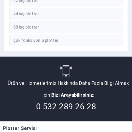
42 inç plotter
44 inç plotter
60 inç plotter
çok fonksiyonlu plotter
Ürün ve Hizmetlerimiz Hakkında Daha Fazla Bilgi Almak
İçin
Bizi Arayabilirsiniz:
0 532 289 26 28
Plotter Servisi