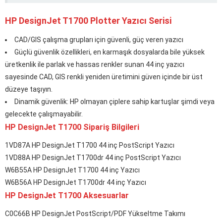
HP DesignJet T1700 Plotter Yazıcı Serisi
CAD/GIS çalışma grupları için güvenli, güç veren yazıcı
Güçlü güvenlik özellikleri, en karmaşık dosyalarda bile yüksek
üretkenlik ile parlak ve hassas renkler sunan 44 inç yazıcı
sayesinde CAD, GIS renkli yeniden üretimini güven içinde bir üst
düzeye taşıyın.
Dinamik güvenlik: HP olmayan çiplere sahip kartuşlar şimdi veya
gelecekte çalışmayabilir.
HP DesignJet T1700 Sipariş Bilgileri
1VD87A HP DesignJet T1700 44 inç PostScript Yazıcı
1VD88A HP DesignJet T1700dr 44 inç PostScript Yazıcı
W6B55A HP DesignJet T1700 44 inç Yazıcı
W6B56A HP DesignJet T1700dr 44 inç Yazıcı
HP DesignJet T1700 Aksesuarlar
C0C66B HP DesignJet PostScript/PDF Yükseltme Takımı