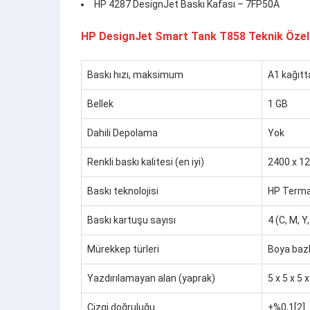
HP 4287 DesignJet Baskı Kafası – 7FP50A
HP DesignJet Smart Tank T858
Teknik Özell
Baskı hızı, maksimum
A1 kağıtt
Bellek
1 GB
Dahili Depolama
Yok
Renkli baskı kalitesi (en iyi)
2400 x 12
Baskı teknolojisi
HP Termal
Baskı kartuşu sayısı
4 (C, M, Y
Mürekkep türleri
Boya bazl
Yazdırılamayan alan (yaprak)
5 x 5 x 5
Çizgi doğruluğu
±%0,1[2]