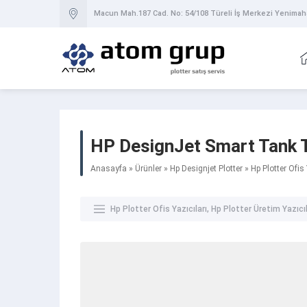
Macun Mah.187 Cad. No: 54/108 Türeli İş Merkezi Yenimah
HP DesignJet Smart Tank T
Anasayfa
»
Ürünler
»
Hp Designjet Plotter
»
Hp Plotter Ofis 
Hp Plotter Ofis Yazıcıları
,
Hp Plotter Üretim Yazıcıl