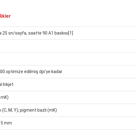
ikler
a 25 sn/sayfa, saatte 90 A1 baskısı[1]
00 optimize edilmiş dpi’ye kadar
 Inkjet
, mK)
ı (C, M, Y); pigment bazlı (mK)
 x 5 mm