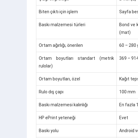
Biten çıktı için işlem
Sayfa bes
Baskı malzemesi türleri
Bond ve k
(mat)
Ortam ağırlığı, önerilen
60 – 280 
Ortam boyutları standart (metrik
369 – 9
rulolar)
Ortam boyutları, özel
Kağıt tep
Rulo dış çapı
100 mm
Baskı malzemesi kalınlığı
En fazla 
HP ePrint yeteneği
Evet
Baskı yolu
Android v