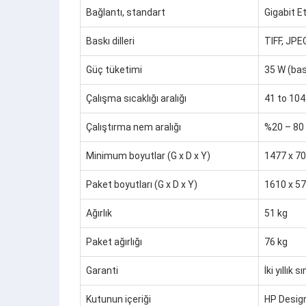
Bağlantı, standart
Gigabit E
Baskı dilleri
TIFF, JPE
Güç tüketimi
35 W (bas
Çalışma sıcaklığı aralığı
41 to 104
Çalıştırma nem aralığı
%20 – 80
Minimum boyutlar (G x D x Y)
1477 x 7
Paket boyutları (G x D x Y)
1610 x 5
Ağırlık
51 kg
Paket ağırlığı
76 kg
Garanti
İki yıllık
Kutunun içeriği
HP Design