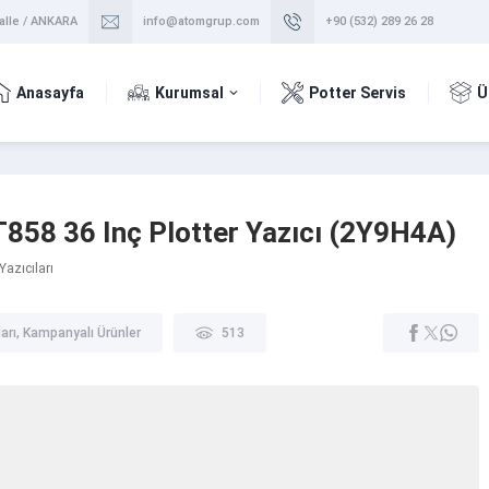
alle / ANKARA
info@atomgrup.com
+90 (532) 289 26 28
Anasayfa
Kurumsal
Potter Servis
Ü
858 36 Inç Plotter Yazıcı (2Y9H4A)
Yazıcıları
arı
,
Kampanyalı Ürünler
513