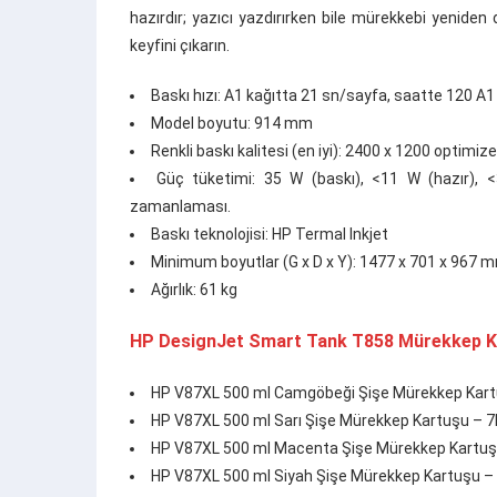
hazırdır; yazıcı yazdırırken bile mürekkebi yeniden 
keyfini çıkarın.
Baskı hızı: A1 kağıtta 21 sn/sayfa, saatte 120 A
Model boyutu: 914 mm
Renkli baskı kalitesi (en iyi): 2400 x 1200 optimiz
Güç tüketimi: 35 W (baskı), <11 W (hazır),
zamanlaması.
Baskı teknolojisi: HP Termal Inkjet
Minimum boyutlar (G x D x Y): 1477 x 701 x 967 
Ağırlık: 61 kg
HP DesignJet Smart Tank T858
Mürekkep Ka
HP V87XL 500 ml Camgöbeği Şişe Mürekkep Kar
HP V87XL 500 ml Sarı Şişe Mürekkep Kartuşu – 
HP V87XL 500 ml Macenta Şişe Mürekkep Kartu
HP V87XL 500 ml Siyah Şişe Mürekkep Kartuşu 