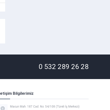
0 532 289 26 28
letişim Bilgilerimiz
Macun Mah. 187 Cad. No: 54/108 (Türeli İş Merkezi)