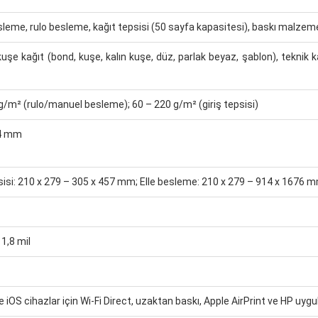
leme, rulo besleme, kağıt tepsisi (50 sayfa kapasitesi), baskı malzem
uşe kağıt (bond, kuşe, kalın kuşe, düz, parlak beyaz, şablon), teknik ka
g/m² (rulo/manuel besleme); 60 – 220 g/m² (giriş tepsisi)
14 mm
sisi: 210 x 279 – 305 x 457 mm; Elle besleme: 210 x 279 – 914 x 1676 
11,8 mil
e iOS cihazlar için Wi-Fi Direct, uzaktan baskı, Apple AirPrint ve HP 