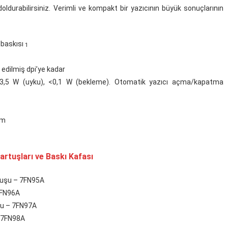
doldurabilirsiniz. Verimli ve kompakt bir yazıcının büyük sonuçlarının
1
baskısı
1
e edilmiş dpi’ye kadar
 <3,5 W (uyku), <0,1 W (bekleme). Otomatik yazıcı açma/kapatma
mm
rtuşları ve Baskı Kafası
tuşu – 7FN95A
7FN96A
şu – 7FN97A
– 7FN98A