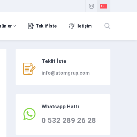
rünler
Teklif İste
İletişim
Teklif İste
info@atomgrup.com
Whatsapp Hattı
0 532 289 26 28