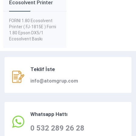
Ecosolvent Printer
FORNI 1.80 Ecosolvent
Printer ( FJ-1815E ) Forni
1.80 Epson DX5/1
Ecosolvent Baskı
Makinesi Tek Kafa çok
işlevli plotter fiyatı ve
kullandığı; orjinal ve muadil
eco solvent plotter
Teklif İste
kağıtları, eco solvent
mürekkep kartuşları, eco
info@atomgrup.com
solvent print head baskı
kafa ve eco solvent
bitmeyen kartuş
mürekkep dolum setleri
fiyatları ve stok durumu
hakkında bilgi...
Whatsapp Hattı
0 532 289 26 28