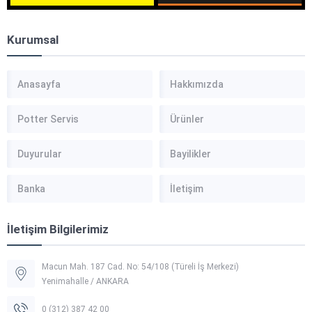
Kurumsal
Anasayfa
Hakkımızda
Potter Servis
Ürünler
Duyurular
Bayilikler
Banka
İletişim
İletişim Bilgilerimiz
Macun Mah. 187 Cad. No: 54/108 (Türeli İş Merkezi)
Yenimahalle / ANKARA
0 (312) 387 42 00