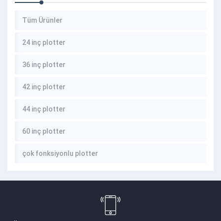
Tüm Ürünler
24 inç plotter
36 inç plotter
42 inç plotter
44 inç plotter
60 inç plotter
çok fonksiyonlu plotter